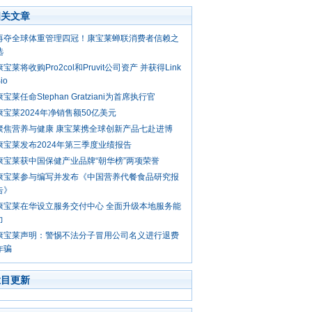
相关文章
再夺全球体重管理四冠！康宝莱蝉联消费者信赖之
选
康宝莱将收购Pro2col和Pruvit公司资产 并获得Link
io
康宝莱任命Stephan Gratziani为首席执行官
康宝莱2024年净销售额50亿美元
聚焦营养与健康 康宝莱携全球创新产品七赴进博
康宝莱发布2024年第三季度业绩报告
康宝莱获中国保健产业品牌“朝华榜”两项荣誉
康宝莱参与编写并发布《中国营养代餐食品研究报
告》
康宝莱在华设立服务交付中心 全面升级本地服务能
力
康宝莱声明：警惕不法分子冒用公司名义进行退费
诈骗
栏目更新