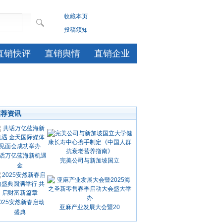
收藏本页
投稿须知
直销快评
直销舆情
直销企业
推荐资讯
话万亿蓝海新机遇
完美公司与新加坡国立
金
025安然新春启动
亚麻产业发展大会暨20
盛典