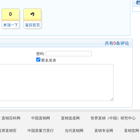
0
来顶一下
返回首页
共有
0
条评论
密码:
匿名发表
直销百科网
中国直销网
直销道道网
世界直销（中国）研究中心
首席直销官
中国质量万里行
当代直销网
直销专业网
直销堂网