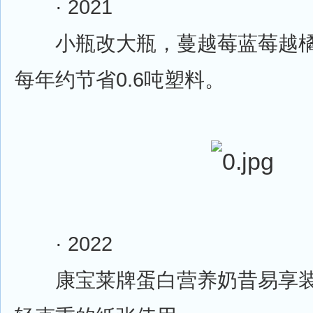
· 2021
小瓶改大瓶，蔓越莓蓝莓越橘
每年约节省0.6吨塑料。
· 2022
康宝莱牌蛋白营养奶昔易享装