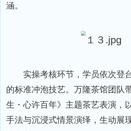
涵。
实操考核环节，学员依次登台
的标准冲泡技艺。万隆茶馆团队
生・心许百年》主题茶艺表演，
手法与沉浸式情景演绎，生动展