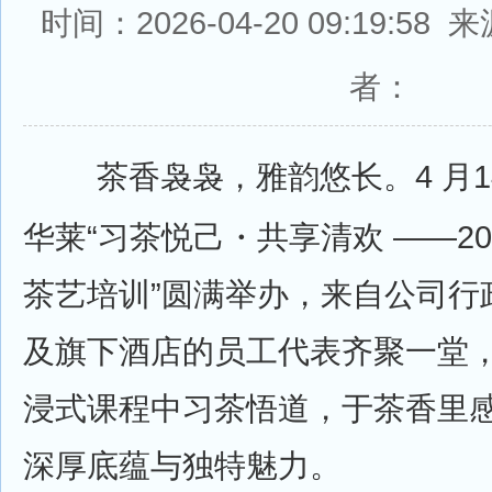
时间：2026-04-20 09:19:5
者：
茶香袅袅，雅韵悠长。4 月14
华莱“习茶悦己・共享清欢 ——20
茶艺培训”圆满举办，来自公司行
及旗下酒店的员工代表齐聚一堂
浸式课程中习茶悟道，于茶香里
深厚底蕴与独特魅力。